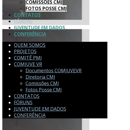
COMISSÕES CMJ
FOTOS POSSE CMJ
CONTATOS
FÓRUNS
JUVENTUDE EM DADOS
CONFERÊNCIA
QUEM SOMOS
PROJETOS
COMITÊ PMJ
COMJUVE VR
Documentos COMJUVEVR
Diretoria CMJ
Comissões CMJ
Fotos Posse CMJ
CONTATOS
FÓRUNS
JUVENTUDE EM DADOS
CONFERÊNCIA